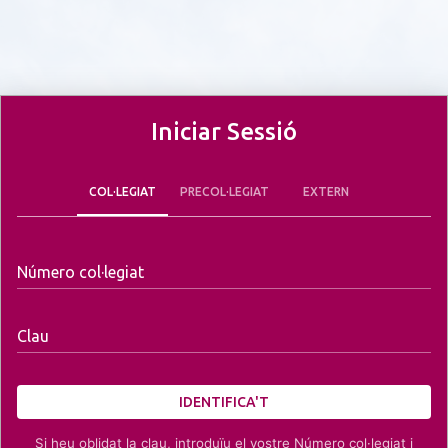
Iniciar Sessió
COL·LEGIAT
PRECOL·LEGIAT
EXTERN
Número col·legiat
Clau
IDENTIFICA'T
Si heu oblidat la clau, introduïu el vostre Número col·legiat i