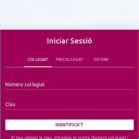
Iniciar Sessió
COL·LEGIAT
PRECOL·LEGIAT
EXTERN
Número col·legiat
Clau
IDENTIFICA'T
Si heu oblidat la clau, introduïu el vostre Número col·legiat i