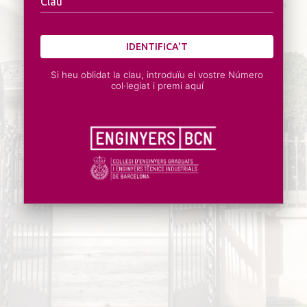
Clau
IDENTIFICA'T
Si heu oblidat la clau, introduïu el vostre Número
col·legiat i premi aquí