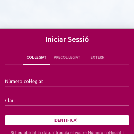
Iniciar Sessió
COL·LEGIAT
PRECOL·LEGIAT
EXTERN
Número col·legiat
Clau
IDENTIFICA'T
Si heu oblidat la clau, introduïu el vostre Número col·legiat i