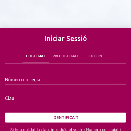
Iniciar Sessió
COL·LEGIAT
PRECOL·LEGIAT
EXTERN
Número col·legiat
Clau
IDENTIFICA'T
Si heu oblidat la clau, introduïu el vostre Número col·legiat i