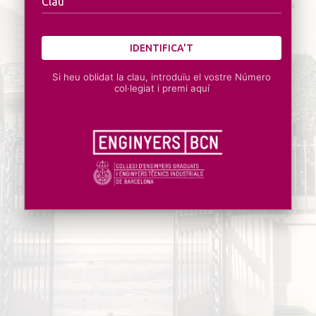
Clau
IDENTIFICA'T
Si heu oblidat la clau, introduïu el vostre Número
col·legiat i premi aquí