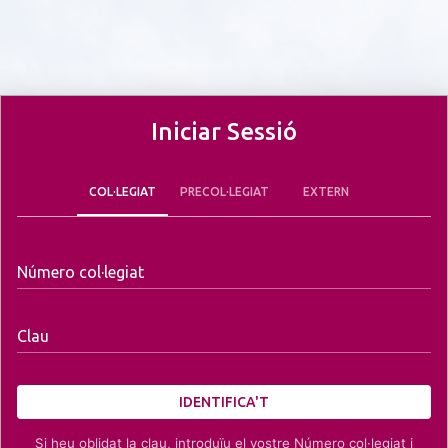
Iniciar Sessió
COL·LEGIAT
PRECOL·LEGIAT
EXTERN
Número col·legiat
Clau
IDENTIFICA'T
Si heu oblidat la clau, introduïu el vostre Número col·legiat i