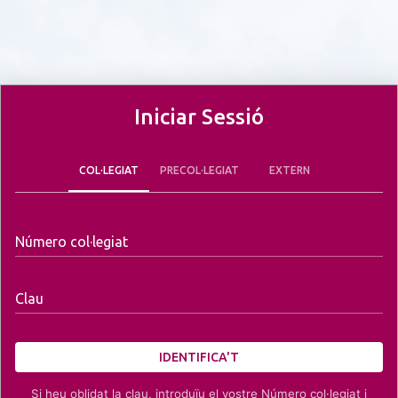
Iniciar Sessió
COL·LEGIAT
PRECOL·LEGIAT
EXTERN
Número col·legiat
Clau
IDENTIFICA'T
Si heu oblidat la clau, introduïu el vostre Número col·legiat i