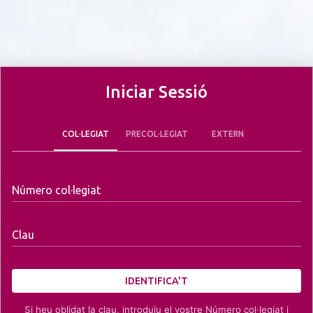
Iniciar Sessió
COL·LEGIAT
PRECOL·LEGIAT
EXTERN
Número col·legiat
Clau
IDENTIFICA'T
Si heu oblidat la clau, introduïu el vostre Número col·legiat i