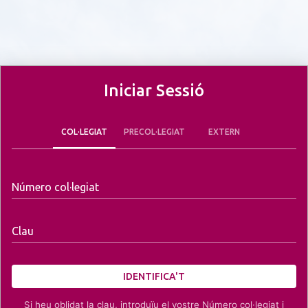
Iniciar Sessió
COL·LEGIAT
PRECOL·LEGIAT
EXTERN
Número col·legiat
Clau
IDENTIFICA'T
Si heu oblidat la clau, introduïu el vostre Número col·legiat i