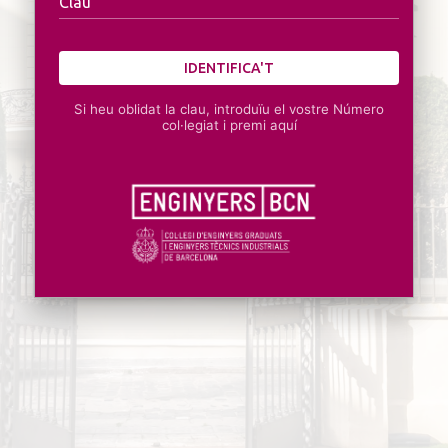
Clau
IDENTIFICA'T
Si heu oblidat la clau, introduïu el vostre Número
col·legiat i premi aquí