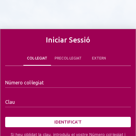
Iniciar Sessió
COL·LEGIAT
PRECOL·LEGIAT
EXTERN
Número col·legiat
Clau
IDENTIFICA'T
Si heu oblidat la clau, introduïu el vostre Número col·legiat i