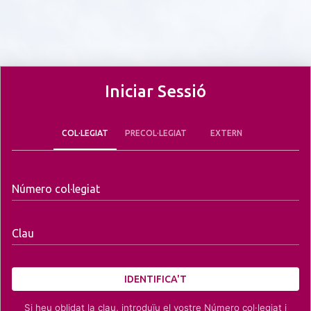
Iniciar Sessió
COL·LEGIAT
PRECOL·LEGIAT
EXTERN
Número col·legiat
Clau
IDENTIFICA'T
Si heu oblidat la clau, introduïu el vostre Número col·legiat i