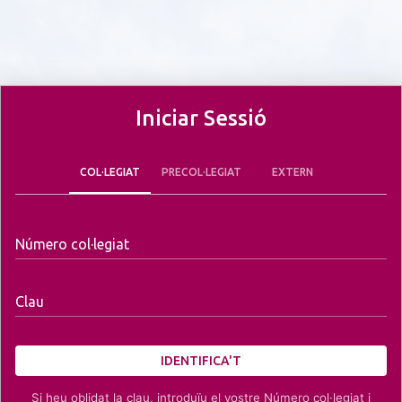
Iniciar Sessió
COL·LEGIAT
PRECOL·LEGIAT
EXTERN
Número col·legiat
Clau
IDENTIFICA'T
Si heu oblidat la clau, introduïu el vostre Número col·legiat i