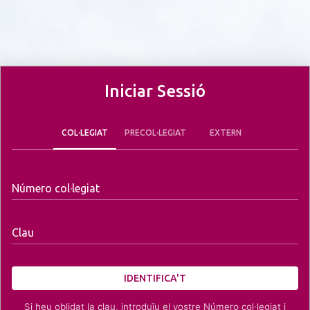
Iniciar Sessió
COL·LEGIAT
PRECOL·LEGIAT
EXTERN
Número col·legiat
Clau
IDENTIFICA'T
Si heu oblidat la clau, introduïu el vostre Número col·legiat i