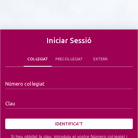
Iniciar Sessió
COL·LEGIAT
PRECOL·LEGIAT
EXTERN
Número col·legiat
Clau
IDENTIFICA'T
Si heu oblidat la clau, introduïu el vostre Número col·legiat i