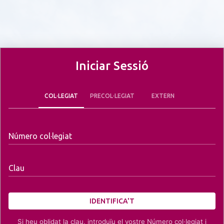
Iniciar Sessió
COL·LEGIAT
PRECOL·LEGIAT
EXTERN
Número col·legiat
Clau
IDENTIFICA'T
Si heu oblidat la clau, introduïu el vostre Número col·legiat i